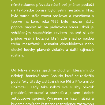
němž nakonec převzala nádrž své jméno), podloží
na tektonické poruše bylo velmi nestabilní. Hráz
bylo nutno stále znovu posilovat a zpevňovat a
teprve na konci roku 1985 bylo možno nádrž
poprvé naplnit až na přelivovou hranu. Okolí je
vyhlášeným houbařským revírem, na své si zde
přijdou však i botanici, kteří zde snadno najdou
třeba masožravku rosnatku okrouhlolistou nebo
dlouhé lodyhy plavuně vidlačky a další zajímavé
rostliny.
Od Pilské nádrže sjíždíme dlouhým klesáním do
někdejší hornické obce Bohutín, která se rozložila
podle řeky Litavky a státní silnice I/18 z Příbrami do
Rožmitálu. Tady také nabízí své služby několik
penziónů, restaurací a obchodů a je sem i dobré
autobusové spojení. Vyhneme se hlavní silnici a
budeme projíždět částečně rozptýlenou zástavbou