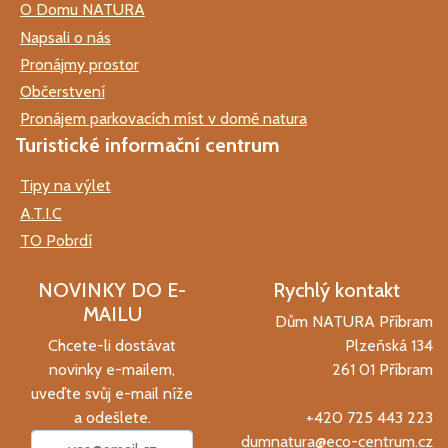
O Domu NATURA
Napsali o nás
Pronájmy prostor
Občerstvení
Pronájem parkovacích míst v domě natura
Turistické informační centrum
Tipy na výlet
A.T.I.C
TO Pobrdí
NOVINKY DO E-
Rychlý kontakt
MAILU
Dům NATURA Příbram
Chcete-li dostávat
Plzeňská 134
novinky e-mailem,
261 01 Příbram
uveďte svůj e-mail níže
a odešlete.
+420 725 443 223
dumnatura@eco-centrum.cz