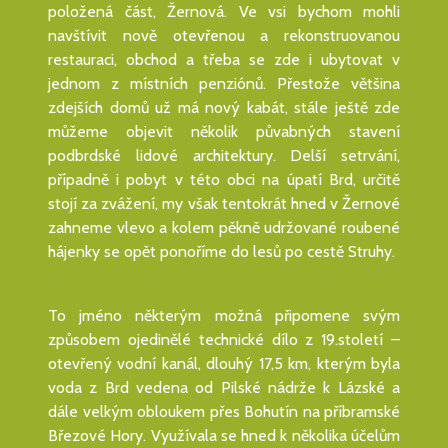
položená část, Žernová. Ve vsi bychom mohli
navštívit nově otevřenou a rekonstruovanou
restauraci, obchod a třeba se zde i ubytovat v
jednom z místních penziónů. Přestože většina
zdejších domů už má nový kabát, stále ještě zde
můžeme objevit několik půvabných stavení
podbrdské lidové architektury. Delší setrvání,
případně i pobyt v této obci na úpatí Brd, určitě
stojí za zvážení, my však tentokrát hned v Žernové
zahneme vlevo a kolem pěkně udržované roubené
hájenky se opět ponoříme do lesů po cestě Struhy.
To jméno některým možná připomene svým
způsobem ojedinělé technické dílo z 19.století –
otevřený vodní kanál, dlouhý 17,5 km, kterým byla
voda z Brd vedena od Pilské nádrže k Lázské a
dále velkým obloukem přes Bohutín na příbramské
Březové Hory. Využívala se hned k několika účelům