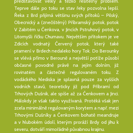
představovat velký a těžko řešitelný problém.
Teprve dále po toku se stav řeky pozvolna lepší.
Řeka z Brd přijímá většinu svých přítoků – Pilský,
Obecnický a (znečištěný) Příbramský potok, potok
V Zabitém u Čenkova, v Jincích Pstruhový potok, v
Litomyšli říčku Chumavu. Největším přítokem je ve
Zdicích vodnatý Červený potok, který také
pramení v Brdech nedaleko hory Tok. Do Berounky
se vlévá přímo v Berouně a největší potíže působí
občasné povodně právě na jejím dolním, již
rovinatém a částečně regulovaném toku. Z
vodáckého hlediska je splavná pouze za vyšších
vodních stavů, teoreticky již pod Příbramí od
Trhových Dušnik, ale spíše až za Čenkovem a Jinci.
Málokdy je však takto využívaná. Protéká však jen
zcela minimálně regulovaným korytem a např. mezi
Trhovými Dušníky a Čenkovem bohatě meandruje
a v hlubokém údolí, kterým proráží Brdy od jihu k
severu, dotváří mimořádně půvabnou krajinu.