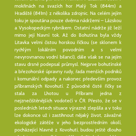
mokřinách na svazích hor Malý Tok (844m) a
Hradiště (841m) z několika zdrojnic. Na celém jejím
toku je spoutána pouze dvěma nádržemi – Lázskou
a Vysokopeckým rybníkem. Ostatní nádrže již leží
mimo její hlavní tok. Až do Bohutína byla vždy
Litavka velmi čistou horskou říčkou (se sklonem k
rychlým lokálním povodním a s velmi
nevyrovnanou vodní bilancí), dále však se na jejím
stavu drsně podepsal průmysl. Nejprve bohutínské
a březohorské úpravny rudy, řada menších podniků
i komunální odpady a nakonec především provoz
příbramských Kovohutí. Z původně čisté říčky se
stala za Lhotou u Příbrami jedna z
nejznečištěnějších vodotečí v ČR. Přesto, že se v
posledních letech situace výrazně zlepšila a v toku
lze dokonce už i zastihnout nějaký život, závažné
ekologické zátěže v jeho bezprostředním okolí,
pocházející hlavně z Kovohutí, budou ještě dlouho