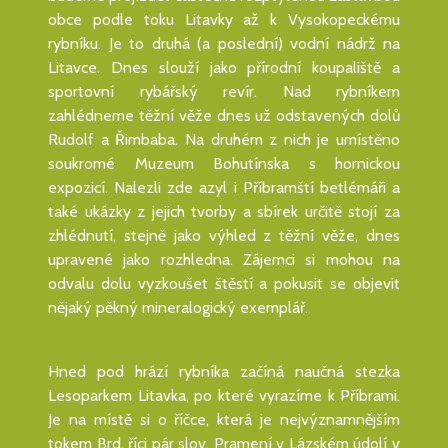
obce podle toku Litavky až k Vysokopeckému
rybníku. Je to druhá (a poslední) vodní nádrž na
Litavce. Dnes slouží jako přírodní koupaliště a
sportovní rybářský revír. Nad rybníkem
zahlédneme těžní věže dnes už odstavených dolů
Rudolf a Řimbaba. Na druhém z nich je umístěno
soukromé Muzeum Bohutínska s hornickou
expozicí. Nalezli zde azyl i Příbramští betlémáři a
také ukázky z jejich tvorby a sbírek určitě stojí za
zhlédnutí, stejně jako výhled z těžní věže, dnes
upravené jako rozhledna. Zájemci si mohou na
odvalu dolu vyzkoušet štěstí a pokusit se objevit
nějaký pěkný mineralogický exemplář.
Hned pod hrází rybníka začíná naučná stezka
Lesoparkem Litavka, po které vyrazíme k Příbrami.
Je na místě si o říčce, která je nejvýznamnějším
tokem Brd, říci pár slov. Pramení v Lázském údolí v