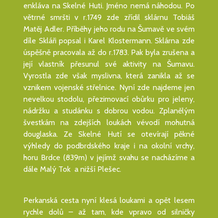
enkláva na Skelné Huti. Jméno nemá náhodou. Po
větrné smršti v r.1749 zde zřídil sklárnu Tobiáš
Matěj Adler. Příběhy jeho rodu na Šumavě ve svém
díle Skláři popsal i Karel Klostermann. Sklárna zde
úspěšně pracovala až do r.1783. Pak byla zrušena a
její vlastník přesunul své aktivity na Šumavu.
Vyrostla zde však myslivna, která zanikla až se
vznikem vojenské střelnice. Nyní zde najdeme jen
nevelkou stodolu, přezimovací obůrku pro jeleny,
nádržku a studánku s dobrou vodou. Zplanělým
švestkám na zdejších loukách vévodí mohutná
douglaska. Ze Skelné Hutí se otevírají pěkné
výhledy do podbrdského kraje i na okolní vrchy,
horu Brdce (839m) v jejímž svahu se nacházíme a
dále Malý Tok a nižší Plešec.
Perkanská cesta nyní klesá loukami a opět lesem
rychle dolů – až tam, kde vpravo od silničky