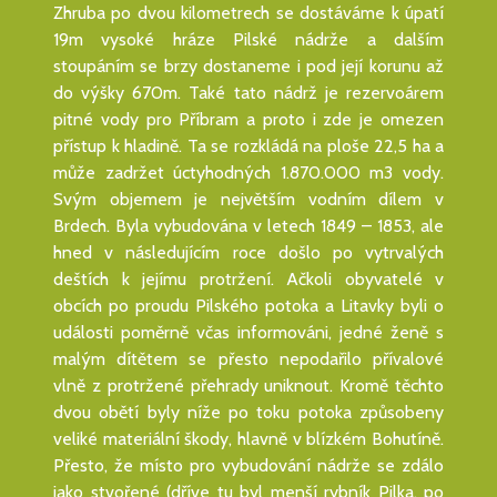
Zhruba po dvou kilometrech se dostáváme k úpatí
19m vysoké hráze Pilské nádrže a dalším
stoupáním se brzy dostaneme i pod její korunu až
do výšky 670m. Také tato nádrž je rezervoárem
pitné vody pro Příbram a proto i zde je omezen
přístup k hladině. Ta se rozkládá na ploše 22,5 ha a
může zadržet úctyhodných 1.870.000 m3 vody.
Svým objemem je největším vodním dílem v
Brdech. Byla vybudována v letech 1849 – 1853, ale
hned v následujícím roce došlo po vytrvalých
deštích k jejímu protržení. Ačkoli obyvatelé v
obcích po proudu Pilského potoka a Litavky byli o
události poměrně včas informováni, jedné ženě s
malým dítětem se přesto nepodařilo přívalové
vlně z protržené přehrady uniknout. Kromě těchto
dvou obětí byly níže po toku potoka způsobeny
veliké materiální škody, hlavně v blízkém Bohutíně.
Přesto, že místo pro vybudování nádrže se zdálo
jako stvořené (dříve tu byl menší rybník Pilka, po