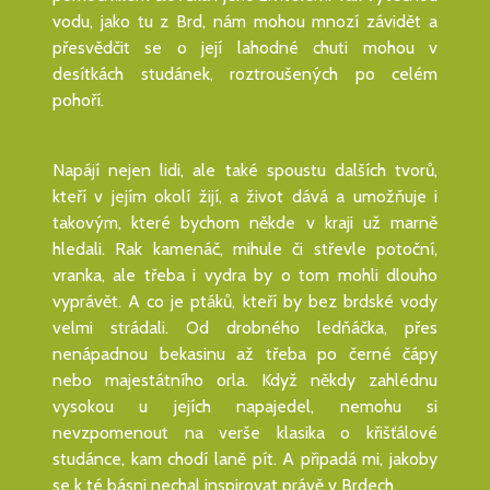
vodu, jako tu z Brd, nám mohou mnozí závidět a
přesvědčit se o její lahodné chuti mohou v
desítkách studánek, roztroušených po celém
pohoří.
Napájí nejen lidi, ale také spoustu dalších tvorů,
kteří v jejím okolí žijí, a život dává a umožňuje i
takovým, které bychom někde v kraji už marně
hledali. Rak kamenáč, mihule či střevle potoční,
vranka, ale třeba i vydra by o tom mohli dlouho
vyprávět. A co je ptáků, kteří by bez brdské vody
velmi strádali. Od drobného ledňáčka, přes
nenápadnou bekasinu až třeba po černé čápy
nebo majestátního orla. Když někdy zahlédnu
vysokou u jejích napajedel, nemohu si
nevzpomenout na verše klasika o křišťálové
studánce, kam chodí laně pít. A připadá mi, jakoby
se k té básni nechal inspirovat právě v Brdech.