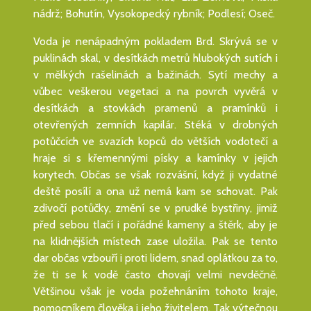
nádrž; Bohutín, Vysokopecký rybník; Podlesí; Oseč.
Voda je nenápadným pokladem Brd. Skrývá se v
puklinách skal, v desítkách metrů hlubokých sutích i
v mělkých rašelinách a bažinách. Sytí mechy a
vůbec veškerou vegetaci a na povrch vyvěrá v
desítkách a stovkách pramenů a pramínků i
otevřených zemních kapilár. Stéká v drobných
potůčcích ve svazích kopců do větších vodotečí a
hraje si s křemennými písky a kamínky v jejich
korytech. Občas se však rozvášní, když ji vydatné
deště posílí a ona už nemá kam se schovat. Pak
zdivočí potůčky, změní se v prudké bystřiny, jimiž
před sebou tlačí i pořádné kameny a štěrk, aby je
na klidnějších místech zase uložila. Pak se tento
dar občas vzbouří i proti lidem, snad oplátkou za to,
že ti se k vodě často chovají velmi nevděčně.
Většinou však je voda požehnáním tohoto kraje,
pomocníkem člověka i jeho živitelem. Tak výtečnou