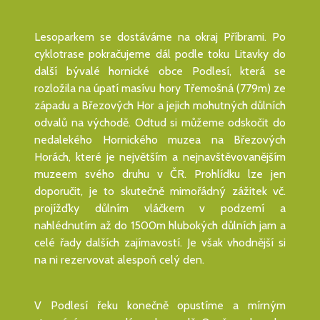
Lesoparkem se dostáváme na okraj Příbrami. Po
cyklotrase pokračujeme dál podle toku Litavky do
další bývalé hornické obce Podlesí, která se
rozložila na úpatí masívu hory Třemošná (779m) ze
západu a Březových Hor a jejich mohutných důlních
odvalů na východě. Odtud si můžeme odskočit do
nedalekého Hornického muzea na Březových
Horách, které je největším a nejnavštěvovanějším
muzeem svého druhu v ČR. Prohlídku lze jen
doporučit, je to skutečně mimořádný zážitek vč.
projížďky důlním vláčkem v podzemí a
nahlédnutím až do 1500m hlubokých důlních jam a
celé řady dalších zajímavostí. Je však vhodnější si
na ni rezervovat alespoň celý den.
V Podlesí řeku konečně opustíme a mírným