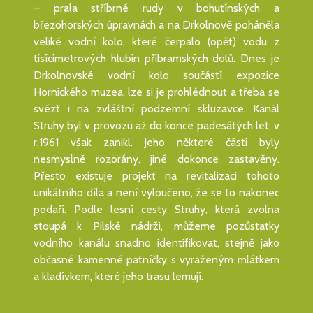
– prala stříbrné rudy v bohutínských a
březohorských úpravnách a na Drkolnově poháněla
veliké vodní kolo, které čerpalo (opět) vodu z
tisícimetrových hlubin příbramských dolů. Dnes je
Drkolnovské vodní kolo součástí expozice
Hornického muzea, lze si je prohlédnout a třeba se
svézt i na zvláštní podzemní skluzavce. Kanál
Struhy byl v provozu až do konce padesátých let, v
r.1961 však zanikl. Jeho některé části byly
nesmyslně rozorány, jiné dokonce zastavěny.
Přesto existuje projekt na revitalizaci tohoto
unikátního díla a není vyloučeno, že se to nakonec
podaří. Podle lesní cesty Struhy, která zvolna
stoupá k Pilské nádrži, můžeme pozůstatky
vodního kanálu snadno identifikovat, stejně jako
občasné kamenné patníčky s vyraženým mlátkem
a kladívkem, které jeho trasu lemují.