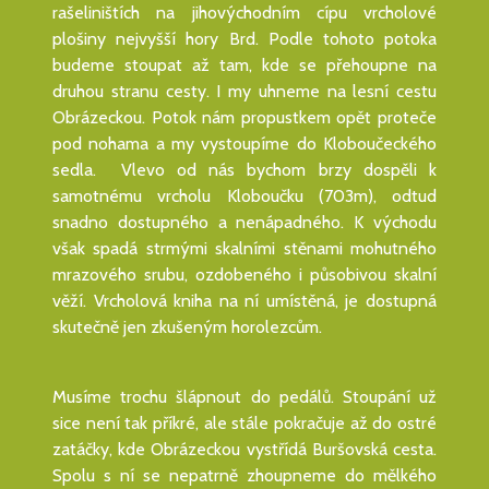
rašeliništích na jihovýchodním cípu vrcholové
plošiny nejvyšší hory Brd. Podle tohoto potoka
budeme stoupat až tam, kde se přehoupne na
druhou stranu cesty. I my uhneme na lesní cestu
Obrázeckou. Potok nám propustkem opět proteče
pod nohama a my vystoupíme do Kloboučeckého
sedla. Vlevo od nás bychom brzy dospěli k
samotnému vrcholu Kloboučku (703m), odtud
snadno dostupného a nenápadného. K východu
však spadá strmými skalními stěnami mohutného
mrazového srubu, ozdobeného i působivou skalní
věží. Vrcholová kniha na ní umístěná, je dostupná
skutečně jen zkušeným horolezcům.
Musíme trochu šlápnout do pedálů. Stoupání už
sice není tak příkré, ale stále pokračuje až do ostré
zatáčky, kde Obrázeckou vystřídá Buršovská cesta.
Spolu s ní se nepatrně zhoupneme do mělkého