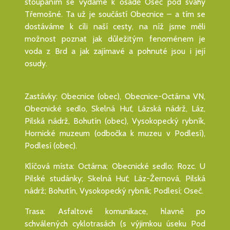
stoupáním se vydáme k osadě Oseč pod svahy
Třemošné. Ta už je součástí Obecnice – a tím se
dostáváme k cíli naší cesty, na níž jsme měli
možnost poznat jak důležitým fenoménem je
voda z Brd a jak zajímavé a pohnuté jsou i její
osudy.
Zastávky: Obecnice (obec), Obecnice-Octárna VN,
Obecnické sedlo, Skelná Huť, Lázská nádrž, Láz,
Pilská nádrž, Bohutín (obec), Vysokopecký rybník,
Hornické muzeum (odbočka k muzeu v Podlesí),
Podlesí (obec).
Klíčová místa: Octárna; Obecnické sedlo; Rozc. U
Pilské studánky; Skelná Huť; Láz-Žernová, Pilská
nádrž; Bohutín, Vysokopecký rybník; Podlesí; Oseč.
Trasa: Asfaltové komunikace, hlavně po
schválených cyklotrasách (s výjimkou úseku Pod