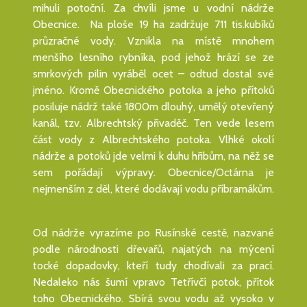
mihuli potoční. Za chvíli jsme u vodní nádrže
Obecnice. Na ploše 19 ha zadržuje 711 tis.kubíků
průzračné vody. Vznikla na místě mnohem
menšího lesního rybníka, pod jehož hrází se ze
smrkových pilin vyráběl ocet – odtud dostal své
jméno. Kromě Obecnického potoka a jeho přítoků
posiluje nádrž také 1800m dlouhý, umělý otevřený
kanál, tzv. Albrechtský přivaděč. Ten vede lesem
část vody z Albrechtského potoka. Vlhké okolí
nádrže a potoků jde velmi k duhu hřibům, na něž se
sem pořádají výpravy. Obecnice/Octárna je
nejmenším z děl, které dodávají vodu příbramákům.
Od nádrže vyrazíme po Rusínské cestě, nazvané
podle národnosti dřevařů, najatých na mýcení
tocké dopadovky, kteří tudy chodívali za prací.
Nedaleko nás šumí vpravo Tetřívčí potok, přítok
toho Obecnického. Sbírá svou vodu až vysoko v