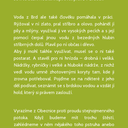
Voda z Brd ale také člověku pomáhala v práci.
Rýžoval v ní zlato, pral stříbro a olovo, poháněl jí
pily a mlýny, využíval ji ve vysokých pecích a s její
pomocí čerpal jinou vodu z bezedných hlubin
stříbrných dolů. Plavil po ní občas i dřevo.
Aby ji mohl takhle využívat, musel se o ni také
postarat. A stavěl pro ni hnízda – drobná i veliká.
Nádržky, rybníčky i velké a hluboké nádrže, z nichž
vedl vodu umně zhotovenými koryty tam, kde ji
zrovna potřeboval. Pojďme se na některé z jeho
děl podívat, seznámit se s brdskou vodou a vzdát jí
hold, který si právem zaslouží.
Vyrazíme z Obecnice proti proudu stejnojmenného
potoka. Když budeme mít trochu štěstí,
zahlédneme v něm nějakého toho pstruha anebo