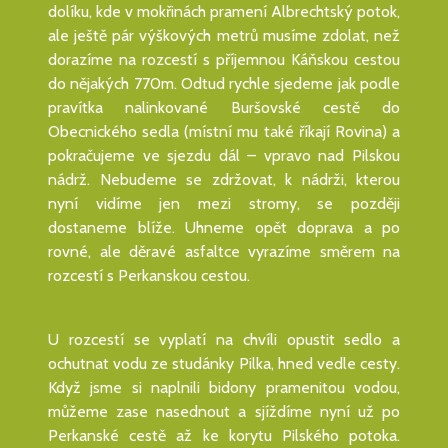
dolíku, kde v mokřinách pramení Albrechtský potok,
ale ještě pár výškových metrů musíme zdolat, než
dorazíme na rozcestí s příjemnou Káňskou cestou
do nějakých 770m. Odtud rychle sjedeme jak podle
pravítka nalinkované Buršovské cestě do
Obecnického sedla (místní mu také říkají Rovina) a
pokračujeme ve sjezdu dál – vpravo nad Pilskou
nádrž. Nebudeme se zdržovat, k nádrži, kterou
nyní vidíme jen mezi stromy, se později
dostaneme blíže. Uhneme opět doprava a po
rovné, ale děravé asfaltce vyrazíme směrem na
rozcestí s Perkanskou cestou.
U rozcestí se vyplatí na chvíli opustit sedlo a
ochutnat vodu ze studánky Pilka, hned vedle cesty.
Když jsme si naplnili bidony pramenitou vodou,
můžeme zase nasednout a sjíždíme nyní už po
Perkanské cestě až ke korytu Pilského potoka.