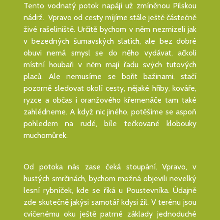
Tento vodnatý potok napájí už zmíněnou Pilskou
nádrž. Vpravo od cesty míjíme stále ještě částečně
živé rašeliniště. Určitě bychom v něm nezmizeli jak
v bezedných šumavských slatích, ale bez dobré
obuvi nemá smysl se do něho vydávat, ačkoli
místní houbaři v něm mají řadu svých tutových
placů. Ale nemusíme se bořit bažinami, stačí
pozorně sledovat okolí cesty, nějaké hřiby, kováře,
ryzce a občas i oranžového křemenáče tam také
zahlédneme. A když nic jiného, potěšíme se aspoň
pohledem na rudé, bíle tečkované klobouky
muchomůrek.
Od potoka nás zase čeká stoupání. Vpravo, v
hustých smrčinách, bychom možná objevili nevelký
lesní rybníček, kde se říká u Poustevníka. Údajně
zde skutečně jakýsi samotář kdysi žil. V terénu jsou
cvičenému oku ještě patrné základy jednoduché