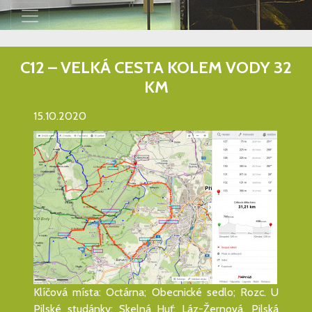
C12 – VELKÁ CESTA KOLEM VODY 32
KM
15.10.2020
Klíčová místa: Octárna; Obecnické sedlo; Rozc. U
Pilské studánky; Skelná Huť; Láz-Žernová, Pilská