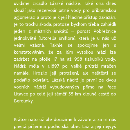
uvidíme zrcadlo Lázské nádrže. Také ona dnes
slouží jako rezervoár pitné vody pro příbramskou
aglomeraci a proto je k její hladině přístup zakázán.
Je to trochu škoda, protože bychom třeba zahlédli
jeden z místních unikátů – porost Pobřežnice
jednokvěté (Litorella uniflora), která je u nás už
velmi vzácná. Takhle se spokojíme jen s
konstatováním, že za 16m vysokou hrází lze
zadržet na ploše 17 ha až 958 tis.kubíků vody.
Nádrž měla v r.1897 po velké průtrži mračen
namále. Hrozilo její protržení, ale neštěstí se
podařilo odvrátit. Lázská nádrž je první ze dvou
vodních nádrží vybudovaných přímo na řece
Litavce po celé její téměř 55 km dlouhé cestě do
Berounky.
Krátce nato už ale dorazíme k závoře a za ní nás
přivítá příjemná podhorská obec Láz a její nejvýš