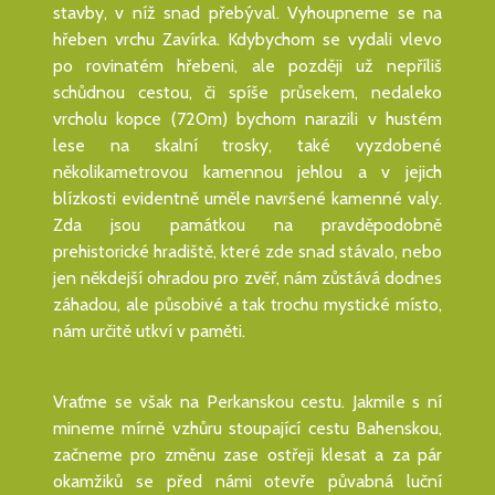
stavby, v níž snad přebýval. Vyhoupneme se na
hřeben vrchu Zavírka. Kdybychom se vydali vlevo
po rovinatém hřebeni, ale později už nepříliš
schůdnou cestou, či spíše průsekem, nedaleko
vrcholu kopce (720m) bychom narazili v hustém
lese na skalní trosky, také vyzdobené
několikametrovou kamennou jehlou a v jejich
blízkosti evidentně uměle navršené kamenné valy.
Zda jsou památkou na pravděpodobně
prehistorické hradiště, které zde snad stávalo, nebo
jen někdejší ohradou pro zvěř, nám zůstává dodnes
záhadou, ale působivé a tak trochu mystické místo,
nám určitě utkví v paměti.
Vraťme se však na Perkanskou cestu. Jakmile s ní
mineme mírně vzhůru stoupající cestu Bahenskou,
začneme pro změnu zase ostřeji klesat a za pár
okamžiků se před námi otevře půvabná luční