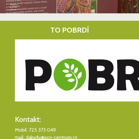
TO POBRDÍ
Kontakt:
Mobil: 725 373 049
mail: dabrdy@eco-centrum.cz