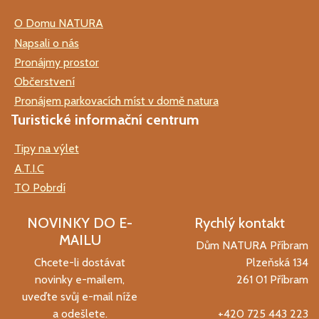
O Domu NATURA
Napsali o nás
Pronájmy prostor
Občerstvení
Pronájem parkovacích míst v domě natura
Turistické informační centrum
Tipy na výlet
A.T.I.C
TO Pobrdí
NOVINKY DO E-
Rychlý kontakt
MAILU
Dům NATURA Příbram
Chcete-li dostávat
Plzeňská 134
novinky e-mailem,
261 01 Příbram
uveďte svůj e-mail níže
a odešlete.
+420 725 443 223