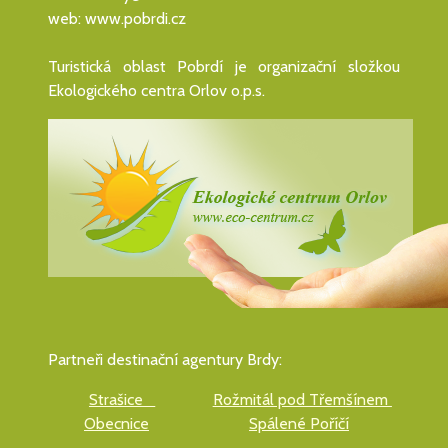
web: www.pobrdi.cz
Turistická oblast Pobrdí je organizační složkou
Ekologického centra Orlov o.p.s.
Partneři destinační agentury Brdy:
Strašice
Rožmitál pod Třemšínem
Obecnice
Spálené Poříčí