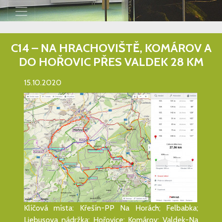
C14 – NA HRACHOVIŠTĚ, KOMÁROV A
DO HOŘOVIC PŘES VALDEK 28 KM
15.10.2020
Klíčová místa: Křešín-PP Na Horách; Felbabka;
Liebusova nádržka; Hořovice; Komárov; Valdek-Na