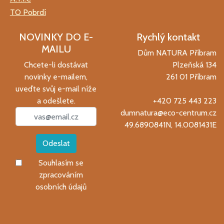
TO Pobrdí
NOVINKY DO E-
Rychlý kontakt
MAILU
Dům NATURA Příbram
Chcete-li dostávat
Plzeňská 134
novinky e-mailem,
261 01 Příbram
uveďte svůj e-mail níže
a odešlete.
+420 725 443 223
dumnatura@eco-centrum.cz
49.6890841N, 14.0081431E
Odeslat
Souhlasím se
zpracováním
osobních údajů