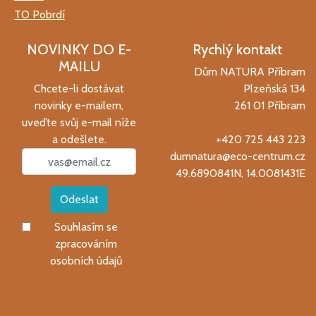
TO Pobrdí
NOVINKY DO E-
Rychlý kontakt
MAILU
Dům NATURA Příbram
Chcete-li dostávat
Plzeňská 134
novinky e-mailem,
261 01 Příbram
uveďte svůj e-mail níže
a odešlete.
+420 725 443 223
dumnatura@eco-centrum.cz
49.6890841N, 14.0081431E
Odeslat
Souhlasím se
zpracováním
osobních údajů