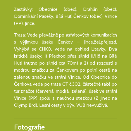
Zastávky: Obecnice (obec), Drahlín (obec),
Dominikální Paseky, Bílá Huť, Čenkov (obec), Vinice
(PP), Jince.
Trasa: Vede převážně po asfaltových komunikacích
s výjimkou úseku Čenkov – Jince,žel.přejezd.
Vyhýbá se CHKO, vede na dohled Litavky. Dva
kritické úseky: 1) Přechod přes silnici II/118 na Bílé
Huti (nutno po silnici cca 70m) a 2) od rozcestí s
modrou značkou za Čenkovem po polní cestě na
zelenou značku ve stráni Vinice. Od Obecnice do
Čenkova vede po trase CT č.302, částečně také po
tur.značce (červená, modrá, zelená), úsek ve stráni
Vinice (PP) spolu s naučnou stezkou (Z Jinec na
Olymp Brd). Lesní cesty v býv. VÚB nevyužívá.
Fotografie