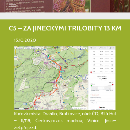
C5 – ZA JINECKÝMI TRILOBITY 13 KM
15.10.2020
Klíčová místa: Drahlín; Bratkovice, nádr.ČD; Bílá Huť
– II/118; Čenkov,rozc.s modrou; Vinice; Jince-
žel.přejezd.